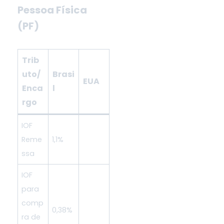
Pessoa Física
(PF)
i
Trib
uto/
Brasi
,
EUA
Enca
l
rgo
IOF
Reme
1,1%
ssa
IOF
para
comp
0,38%
ra de