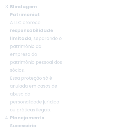
i
Blindagem
Patrimonial:
A LLC oferece
responsabilidade
limitada
, separando o
patrimônio da
empresa do
,
patrimônio pessoal dos
sócios.
Essa proteção só é
anulada em casos de
abuso da
personalidade jurídica
ou práticas ilegais.
Planejamento
Sucessório: