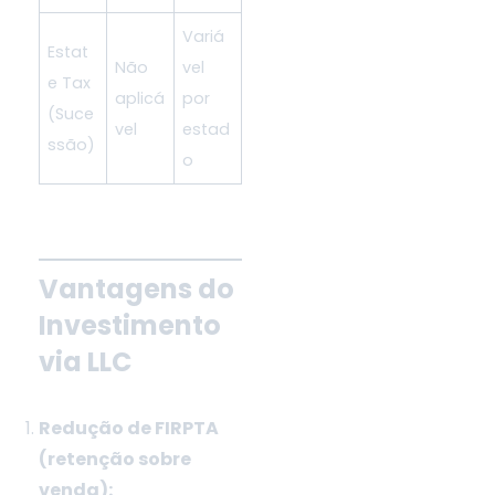
Variá
Estat
Não
vel
e Tax
aplicá
por
(Suce
vel
estad
ssão)
o
Vantagens do
Investimento
via LLC
Redução de FIRPTA
(retenção sobre
venda):