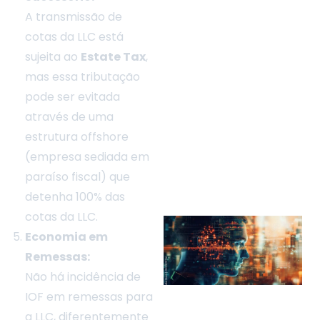
A transmissão de
cotas da LLC está
sujeita ao
Estate Tax
,
mas essa tributação
pode ser evitada
através de uma
estrutura offshore
(empresa sediada em
paraíso fiscal) que
detenha 100% das
cotas da LLC.
Economia em
Remessas:
Não há incidência de
IOF em remessas para
a LLC, diferentemente