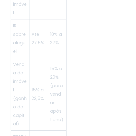
imóve
l
r
IR
sobre
Até
10% a
alugu
27,5%
37%
el
Vend
15% a
a de
20%
imóve
(para
r
l
15% a
vend
(ganh
22,5%
as
o de
após
capit
1 ano)
al)
l