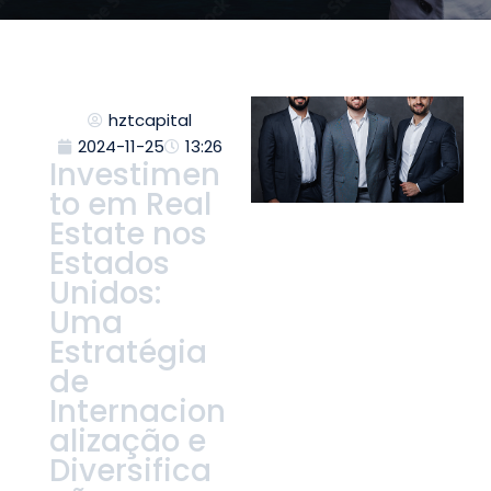
hztcapital
2024-11-25
13:26
Investimen
to em Real
Estate nos
Estados
Unidos:
Uma
Estratégia
de
Internacion
alização e
Diversifica