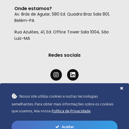
Onde estamos?
Av. Brás de Aguiar, 580 Ed. Quadra Braz Sala 801,
Belém-PA
Rua Azulões, 41, Ed. Office Tower Sala 1004, São
Luiz-MA
Redes sociais
Nosso site utiliza cookies e outras tecnologias
A atuação da Horizonte Capital nos Estados Unidos ocorre
semelhantes. Para obter mais informações sobre os cookies
por meio de parceiros devidamente autorizados e
que usamos, leia nossa
Política de Privacidade
.
credenciados, assegurando padrões internacionais de
excelência e compliance.
Aceitar