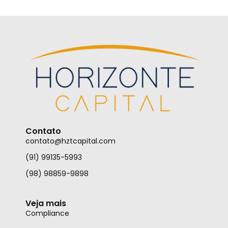
Contato
contato@hztcapital.com
(91) 99135-5993
(98) 98859-9898
Veja mais
Compliance