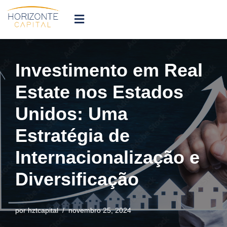
Pular
para
o
conteúdo
Investimento em Real
Estate nos Estados
Unidos: Uma
Estratégia de
Internacionalização e
Diversificação
por
hztcapital
novembro 25, 2024