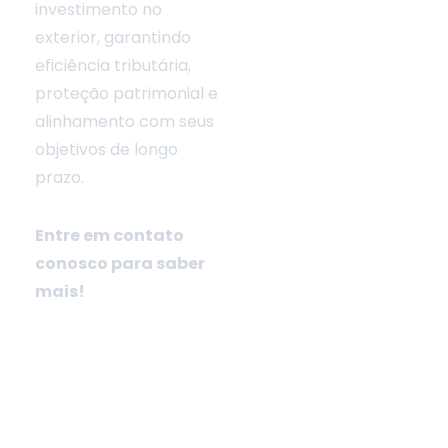
investimento no
exterior, garantindo
eficiência tributária,
proteção patrimonial e
alinhamento com seus
objetivos de longo
prazo.
i
Entre em contato
conosco para saber
mais!