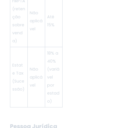
FIRPTA
(reten
Não
ção
Até
aplicá
sobre
15%
vel
vend
a)
18% a
40%
Estat
Não
(variá
e Tax
aplicá
vel
(Suce
vel
por
ssão)
estad
o)
Pessoa Jurídica